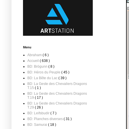
Menu
Abraham
( 6 )
Accueil
( 638 )
BD: Brögunn
( 8 )
BD: Héros du Peuple
( 45 )
BD: La Bête du Lac
( 39 )
BD: La Geste des Chevaliers Dragons
T.15
( 1 )
BD: La Geste des Chevaliers Dragons
T.19
( 17 )
BD: La Geste des Chevaliers Dragons
T.29
( 26 )
BD: Leifsbudir
( 7 )
BD: Planches diverses
( 31 )
BD: Samurai
( 18 )