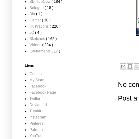
BD: TopCow
( 184 )
Belogun
( 18 )
Bio
( 1 )
Cartier
( 30 )
Illustrations
( 226 )
JO
( 4 )
Sketches
( 165 )
Vidéos
( 234 )
Événements
( 17 )
Liens
Contact...
My Store
No com
Facebook
Facebook Page
Post 
Twitter
Deviantart
Tumblr
Instagram
Pinterest
Patreon
YouTube