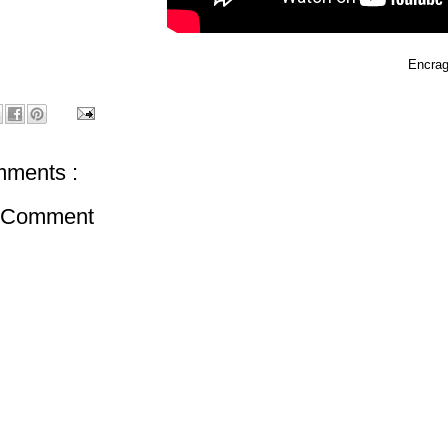
Encrag
ments :
a Comment