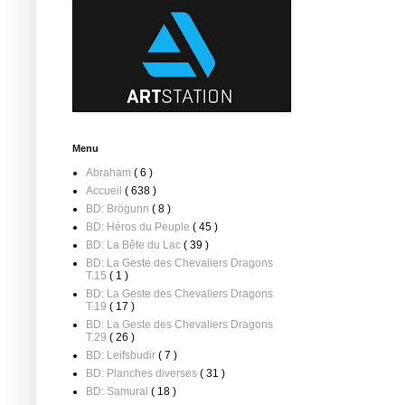
Menu
Abraham
( 6 )
Accueil
( 638 )
BD: Brögunn
( 8 )
BD: Héros du Peuple
( 45 )
BD: La Bête du Lac
( 39 )
BD: La Geste des Chevaliers Dragons
T.15
( 1 )
BD: La Geste des Chevaliers Dragons
T.19
( 17 )
BD: La Geste des Chevaliers Dragons
T.29
( 26 )
BD: Leifsbudir
( 7 )
BD: Planches diverses
( 31 )
BD: Samurai
( 18 )