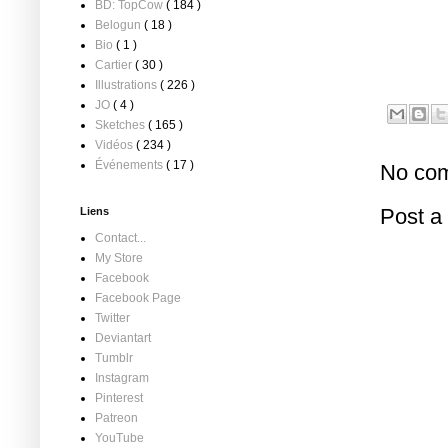
BD: TopCow
( 184 )
Belogun
( 18 )
Bio
( 1 )
Cartier
( 30 )
Illustrations
( 226 )
JO
( 4 )
Sketches
( 165 )
Vidéos
( 234 )
Événements
( 17 )
No com
Post 
Liens
Contact...
My Store
Facebook
Facebook Page
Twitter
Deviantart
Tumblr
Instagram
Pinterest
Patreon
YouTube