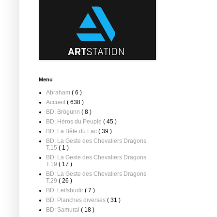
Menu
Abraham
( 6 )
Accueil
( 638 )
BD: Brögunn
( 8 )
BD: Héros du Peuple
( 45 )
BD: La Bête du Lac
( 39 )
BD: La Geste des Chevaliers Dragons
T.15
( 1 )
BD: La Geste des Chevaliers Dragons
T.19
( 17 )
BD: La Geste des Chevaliers Dragons
T.29
( 26 )
BD: Leifsbudir
( 7 )
BD: Planches diverses
( 31 )
BD: Samurai
( 18 )