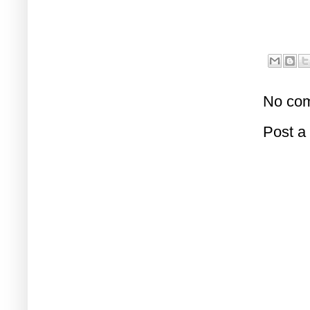
No com
Post 