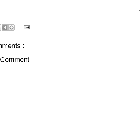
ments :
a Comment