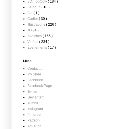
BD: TopCow
( 184 )
Belogun
( 18 )
Bio
( 1 )
Cartier
( 30 )
Illustrations
( 226 )
JO
( 4 )
Sketches
( 165 )
Vidéos
( 234 )
Événements
( 17 )
Liens
Contact...
My Store
Facebook
Facebook Page
Twitter
Deviantart
Tumblr
Instagram
Pinterest
Patreon
YouTube