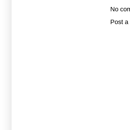
No com
Post 