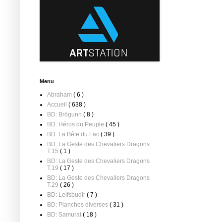
Menu
Abraham
( 6 )
Accueil
( 638 )
BD: Brögunn
( 8 )
BD: Héros du Peuple
( 45 )
BD: La Bête du Lac
( 39 )
BD: La Geste des Chevaliers Dragons
T.15
( 1 )
BD: La Geste des Chevaliers Dragons
T.19
( 17 )
BD: La Geste des Chevaliers Dragons
T.29
( 26 )
BD: Leifsbudir
( 7 )
BD: Planches diverses
( 31 )
BD: Samurai
( 18 )