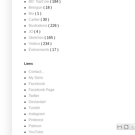
BD: TopCow
( 184 )
Belogun
( 18 )
Bio
( 1 )
Cartier
( 30 )
Illustrations
( 226 )
JO
( 4 )
Sketches
( 165 )
Vidéos
( 234 )
Événements
( 17 )
Liens
Contact...
My Store
Facebook
Facebook Page
Twitter
Deviantart
Tumblr
Instagram
Pinterest
Patreon
YouTube