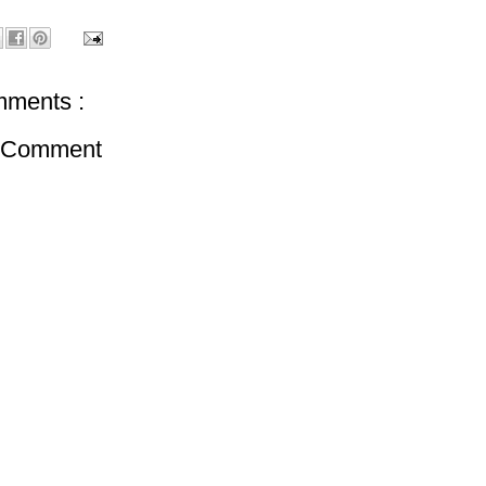
ments :
a Comment