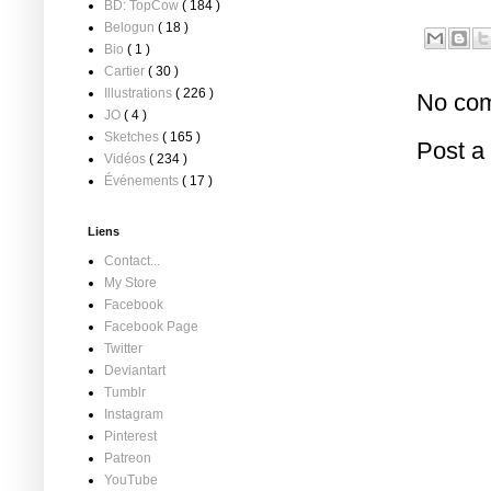
BD: TopCow
( 184 )
Belogun
( 18 )
Bio
( 1 )
Cartier
( 30 )
Illustrations
( 226 )
No com
JO
( 4 )
Sketches
( 165 )
Post 
Vidéos
( 234 )
Événements
( 17 )
Liens
Contact...
My Store
Facebook
Facebook Page
Twitter
Deviantart
Tumblr
Instagram
Pinterest
Patreon
YouTube