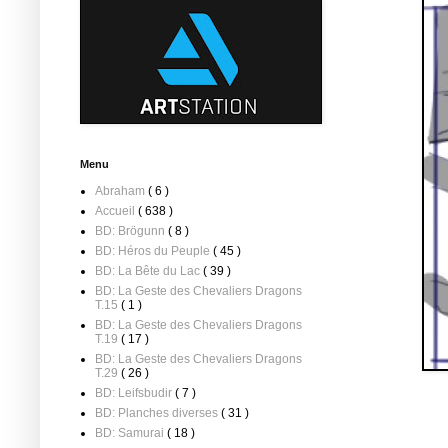
Menu
Abraham
( 6 )
Accueil
( 638 )
BD: Brögunn
( 8 )
BD: Héros du Peuple
( 45 )
BD: La Bête du Lac
( 39 )
BD: La Geste des Chevaliers Dragons
T.15
( 1 )
BD: La Geste des Chevaliers Dragons
T.19
( 17 )
BD: La Geste des Chevaliers Dragons
T.29
( 26 )
BD: Leifsbudir
( 7 )
BD: Planches diverses
( 31 )
BD: Samurai
( 18 )