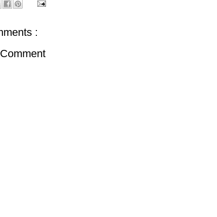
ments :
a Comment