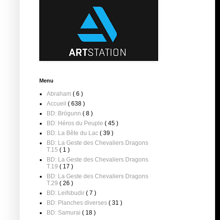
Menu
Abraham
( 6 )
Accueil
( 638 )
BD: Brögunn
( 8 )
BD: Héros du Peuple
( 45 )
BD: La Bête du Lac
( 39 )
BD: La Geste des Chevaliers Dragons
T.15
( 1 )
BD: La Geste des Chevaliers Dragons
T.19
( 17 )
BD: La Geste des Chevaliers Dragons
T.29
( 26 )
BD: Leifsbudir
( 7 )
BD: Planches diverses
( 31 )
BD: Samurai
( 18 )