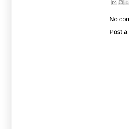
No com
Post 