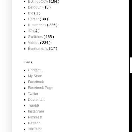
BD: TopCow
( 184 )
Belogun
( 18 )
Bio
( 1 )
Cartier
( 30 )
Illustrations
( 226 )
JO
( 4 )
Sketches
( 165 )
Vidéos
( 234 )
Événements
( 17 )
Liens
Contact...
My Store
Facebook
Facebook Page
Twitter
Deviantart
Tumblr
Instagram
Pinterest
Patreon
YouTube