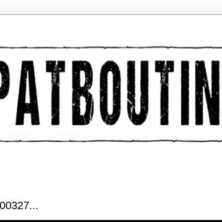
0327...