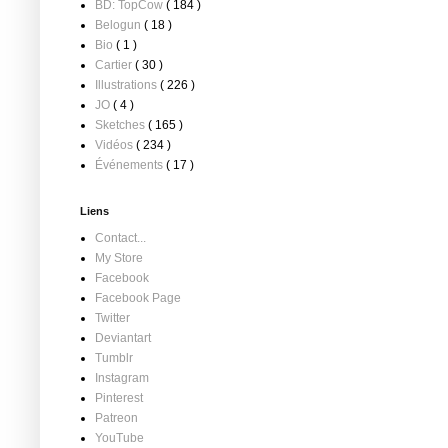
BD: TopCow
( 184 )
Belogun
( 18 )
Bio
( 1 )
Cartier
( 30 )
Illustrations
( 226 )
JO
( 4 )
Sketches
( 165 )
Vidéos
( 234 )
Événements
( 17 )
Liens
Contact...
My Store
Facebook
Facebook Page
Twitter
Deviantart
Tumblr
Instagram
Pinterest
Patreon
YouTube