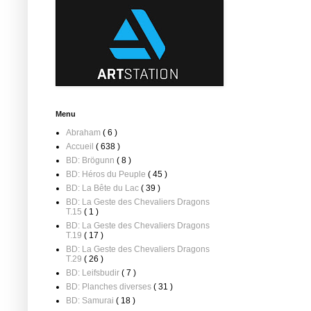
Menu
Abraham
( 6 )
Accueil
( 638 )
BD: Brögunn
( 8 )
BD: Héros du Peuple
( 45 )
BD: La Bête du Lac
( 39 )
BD: La Geste des Chevaliers Dragons
T.15
( 1 )
BD: La Geste des Chevaliers Dragons
T.19
( 17 )
BD: La Geste des Chevaliers Dragons
T.29
( 26 )
BD: Leifsbudir
( 7 )
BD: Planches diverses
( 31 )
BD: Samurai
( 18 )