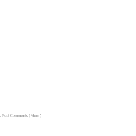
o:
Post Comments ( Atom )