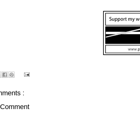
ments :
a Comment