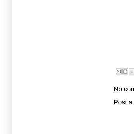
No com
Post 