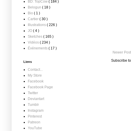
BD: TopCow
( 184 )
Belogun
( 18 )
Bio
( 1 )
Cartier
( 30 )
Illustrations
( 226 )
JO
( 4 )
Sketches
( 165 )
Vidéos
( 234 )
Événements
( 17 )
Newer Post
Subscribe t
Liens
Contact...
My Store
Facebook
Facebook Page
Twitter
Deviantart
Tumblr
Instagram
Pinterest
Patreon
YouTube