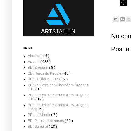
No com
Post 
Menu
Abraham
( 6 )
Accueil
( 638 )
BD: Brögunn
( 8 )
BD: Héros du Peuple
( 45 )
BD: La Bête du Lac
( 39 )
BD: La Geste des Chevaliers Dragons
T.15
( 1 )
BD: La Geste des Chevaliers Dragons
T.19
( 17 )
BD: La Geste des Chevaliers Dragons
T.29
( 26 )
BD: Leifsbudir
( 7 )
BD: Planches diverses
( 31 )
BD: Samurai
( 18 )