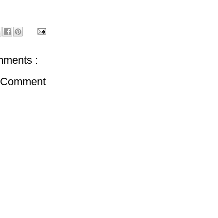
ments :
a Comment