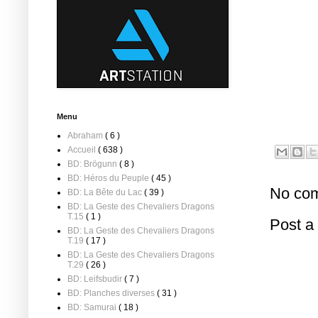
Menu
Abraham
( 6 )
Accueil
( 638 )
BD: Brögunn
( 8 )
BD: Héros du Peuple
( 45 )
No com
BD: La Bête du Lac
( 39 )
BD: La Geste des Chevaliers Dragons
T.15
( 1 )
Post 
BD: La Geste des Chevaliers Dragons
T.19
( 17 )
BD: La Geste des Chevaliers Dragons
T.29
( 26 )
BD: Leifsbudir
( 7 )
BD: Planches diverses
( 31 )
BD: Samurai
( 18 )