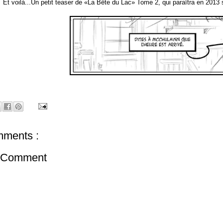
Et voilà...Un petit teaser de «La Bête du Lac» Tome 2, qui paraîtra en 2013
ments :
a Comment