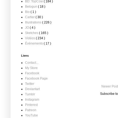
BD: TopCow
( 184 )
Belogun
( 18 )
Bio
( 1 )
Cartier
( 30 )
Illustrations
( 226 )
JO
( 4 )
Sketches
( 165 )
Vidéos
( 234 )
Événements
( 17 )
Liens
Contact...
My Store
Facebook
Facebook Page
Twitter
Newer Post
Deviantart
Subscribe t
Tumblr
Instagram
Pinterest
Patreon
YouTube