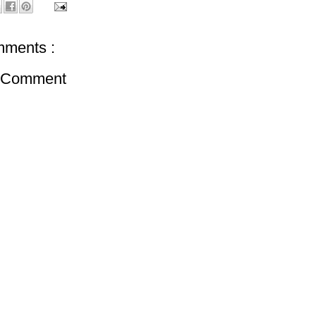
ments :
a Comment