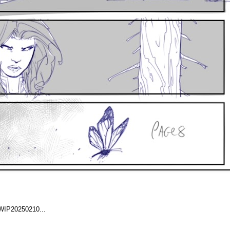
WIP20250210...