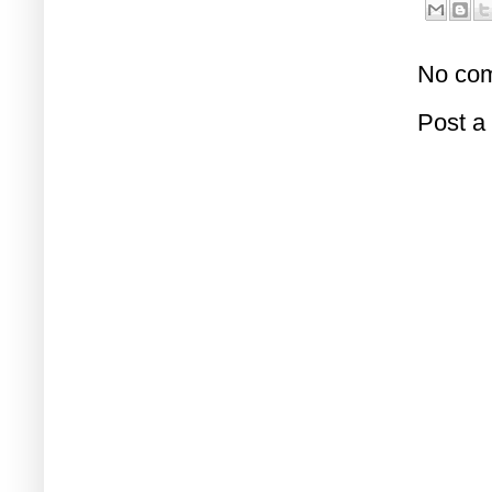
No com
Post 