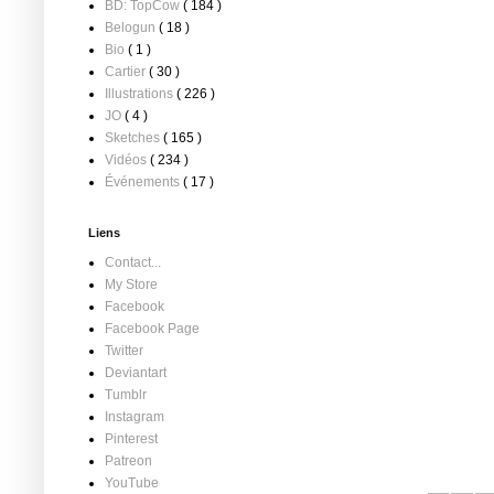
BD: TopCow
( 184 )
Belogun
( 18 )
Bio
( 1 )
Cartier
( 30 )
Illustrations
( 226 )
JO
( 4 )
Sketches
( 165 )
Vidéos
( 234 )
Événements
( 17 )
Liens
Contact...
My Store
Facebook
Facebook Page
Twitter
Deviantart
Tumblr
Instagram
Pinterest
Patreon
YouTube