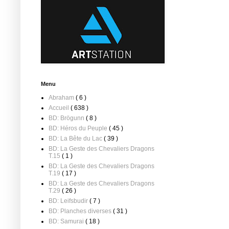
Menu
Abraham
( 6 )
Accueil
( 638 )
BD: Brögunn
( 8 )
BD: Héros du Peuple
( 45 )
BD: La Bête du Lac
( 39 )
BD: La Geste des Chevaliers Dragons
T.15
( 1 )
BD: La Geste des Chevaliers Dragons
T.19
( 17 )
BD: La Geste des Chevaliers Dragons
T.29
( 26 )
BD: Leifsbudir
( 7 )
BD: Planches diverses
( 31 )
BD: Samurai
( 18 )