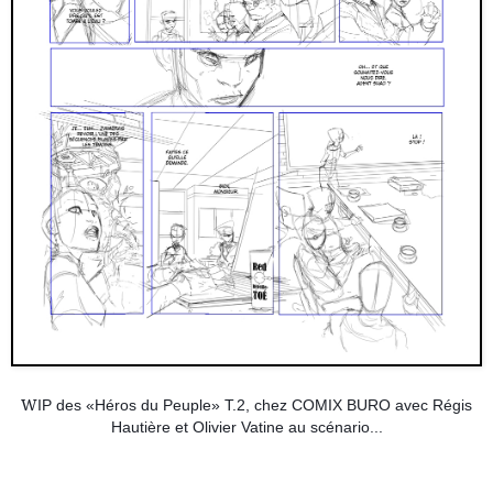
W
IP des «Héros du Peuple» T.2, chez
COMIX BURO
avec
Régis
Hautière
et
Olivier Vatine
au scénario...