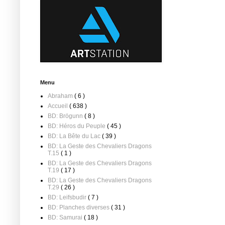
Menu
Abraham
( 6 )
Accueil
( 638 )
BD: Brögunn
( 8 )
BD: Héros du Peuple
( 45 )
BD: La Bête du Lac
( 39 )
BD: La Geste des Chevaliers Dragons
T.15
( 1 )
BD: La Geste des Chevaliers Dragons
T.19
( 17 )
BD: La Geste des Chevaliers Dragons
T.29
( 26 )
BD: Leifsbudir
( 7 )
BD: Planches diverses
( 31 )
BD: Samurai
( 18 )