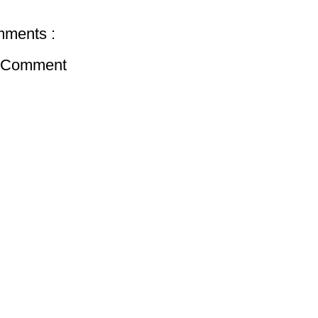
ments :
a Comment