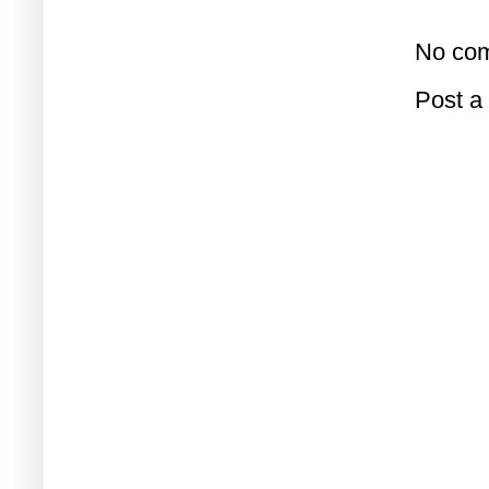
No com
Post 