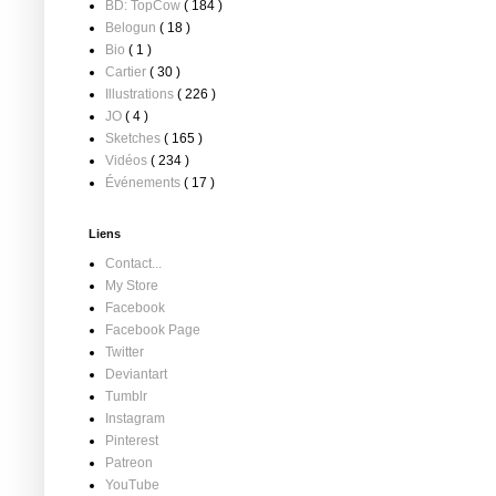
BD: TopCow
( 184 )
Belogun
( 18 )
Bio
( 1 )
Cartier
( 30 )
Illustrations
( 226 )
JO
( 4 )
Sketches
( 165 )
Vidéos
( 234 )
Événements
( 17 )
Liens
Contact...
My Store
Facebook
Facebook Page
Twitter
Deviantart
Tumblr
Instagram
Pinterest
Patreon
YouTube