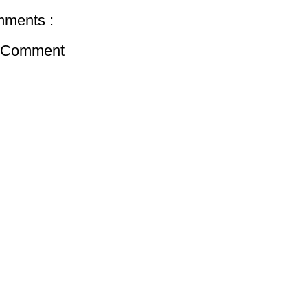
ments :
a Comment