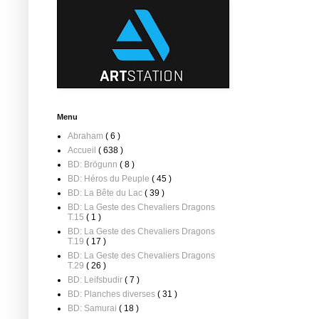
Menu
Abraham
( 6 )
Accueil
( 638 )
BD: Brögunn
( 8 )
BD: Héros du Peuple
( 45 )
BD: La Bête du Lac
( 39 )
BD: La Geste des Chevaliers Dragons
T.15
( 1 )
BD: La Geste des Chevaliers Dragons
T.19
( 17 )
BD: La Geste des Chevaliers Dragons
T.29
( 26 )
BD: Leifsbudir
( 7 )
BD: Planches diverses
( 31 )
BD: Samurai
( 18 )