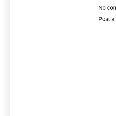
No com
Post 