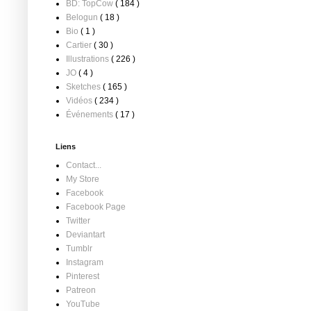
BD: TopCow
( 184 )
Belogun
( 18 )
Bio
( 1 )
Cartier
( 30 )
Illustrations
( 226 )
JO
( 4 )
Sketches
( 165 )
Vidéos
( 234 )
Événements
( 17 )
Liens
Contact...
My Store
Facebook
Facebook Page
Twitter
Deviantart
Tumblr
Instagram
Pinterest
Patreon
YouTube