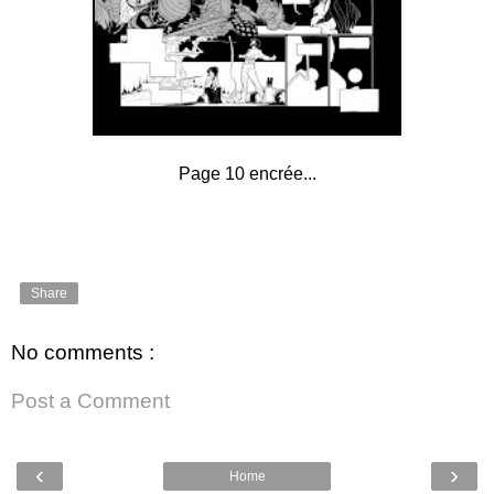
Page 10 encrée...
Share
No comments :
Post a Comment
‹
›
Home